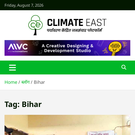
Skip
Friday, August 7, 2026
to
content
CLIMATE EAST
Home
ब्लॉग
Bihar
Tag:
Bihar