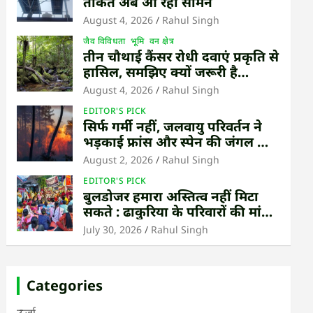
ताकत अब आ रही सामने
August 4, 2026
Rahul Singh
जैव विविधता
भूमि
वन क्षेत्र
तीन चौथाई कैंसर रोधी दवाएं प्रकृति से
हासिल, समझिए क्यों जरूरी है
उष्णकटिबंधीय जंगल बचाना
August 4, 2026
Rahul Singh
EDITOR'S PICK
सिर्फ गर्मी नहीं, जलवायु परिवर्तन ने
भड़काई फ्रांस और स्पेन की जंगल की
आग
August 2, 2026
Rahul Singh
EDITOR'S PICK
बुलडोजर हमारा अस्तित्व नहीं मिटा
सकते : ढाकुरिया के परिवारों की मांग
– पुनर्वास हो, बेदखली नहीं
July 30, 2026
Rahul Singh
Categories
ऊर्जा