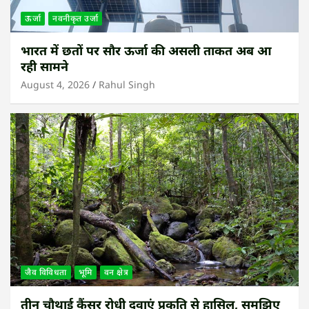
ऊर्जा
नवनीकृत उर्जा
भारत में छतों पर सौर ऊर्जा की असली ताकत अब आ
रही सामने
August 4, 2026
Rahul Singh
जैव विविधता
भूमि
वन क्षेत्र
तीन चौथाई कैंसर रोधी दवाएं प्रकृति से हासिल, समझिए