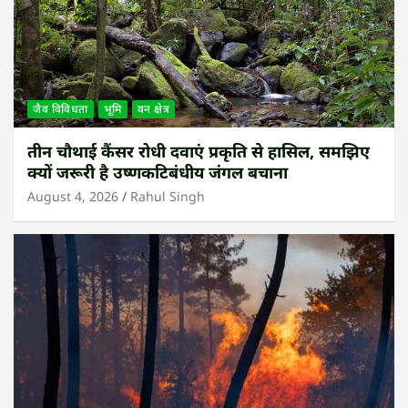
जैव विविधता
भूमि
वन क्षेत्र
तीन चौथाई कैंसर रोधी दवाएं प्रकृति से हासिल, समझिए
क्यों जरूरी है उष्णकटिबंधीय जंगल बचाना
August 4, 2026
Rahul Singh