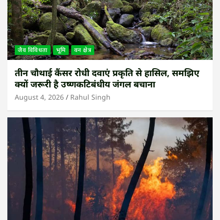
जैव विविधता
भूमि
वन क्षेत्र
तीन चौथाई कैंसर रोधी दवाएं प्रकृति से हासिल, समझिए
क्यों जरूरी है उष्णकटिबंधीय जंगल बचाना
August 4, 2026
Rahul Singh