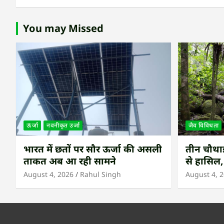
You may Missed
ऊर्जा
नवनीकृत उर्जा
जैव विविधता
भारत में छतों पर सौर ऊर्जा की असली
तीन चौथाई 
ताकत अब आ रही सामने
से हासिल,
उष्णकटिब
August 4, 2026
Rahul Singh
August 4, 