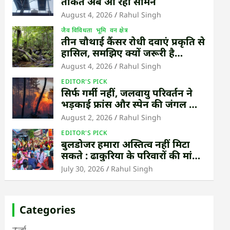
ताकत अब आ रही सामने
August 4, 2026
Rahul Singh
जैव विविधता
भूमि
वन क्षेत्र
तीन चौथाई कैंसर रोधी दवाएं प्रकृति से
हासिल, समझिए क्यों जरूरी है
उष्णकटिबंधीय जंगल बचाना
August 4, 2026
Rahul Singh
EDITOR'S PICK
सिर्फ गर्मी नहीं, जलवायु परिवर्तन ने
भड़काई फ्रांस और स्पेन की जंगल की
आग
August 2, 2026
Rahul Singh
EDITOR'S PICK
बुलडोजर हमारा अस्तित्व नहीं मिटा
सकते : ढाकुरिया के परिवारों की मांग
– पुनर्वास हो, बेदखली नहीं
July 30, 2026
Rahul Singh
Categories
ऊर्जा