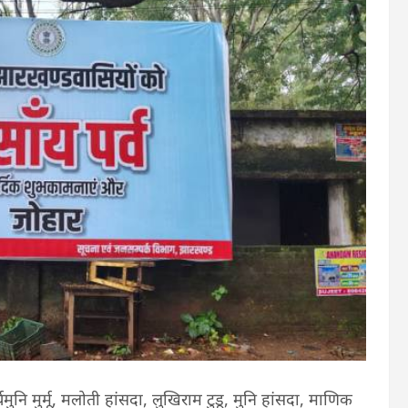
्यमुनि मुर्मू, मलोती हांसदा, लुखिराम टुडू, मुनि हांसदा, माणिक