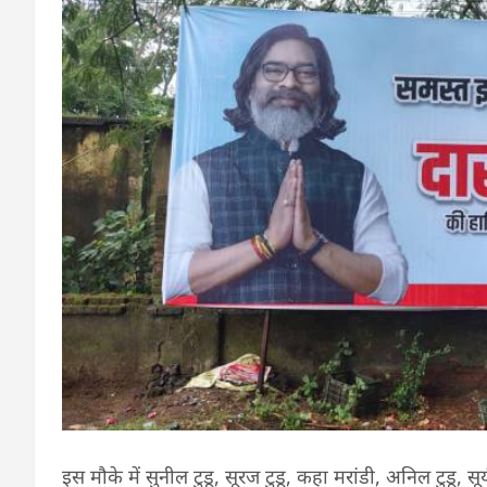
इस मौके में सुनील टुडू, सूरज टुडू, कहा मरांडी, अनिल टुडू, सूर