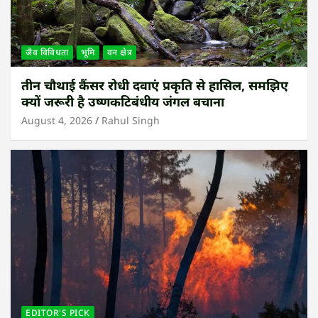
जैव विविधता
भूमि
वन क्षेत्र
तीन चौथाई कैंसर रोधी दवाएं प्रकृति से हासिल, समझिए
क्यों जरूरी है उष्णकटिबंधीय जंगल बचाना
August 4, 2026
Rahul Singh
EDITOR'S PICK