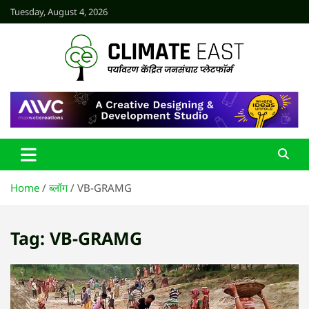
Skip
Tuesday, August 4, 2026
to
content
CLIMATE EAST
Home
ब्लॉग
VB-GRAMG
Tag:
VB-GRAMG