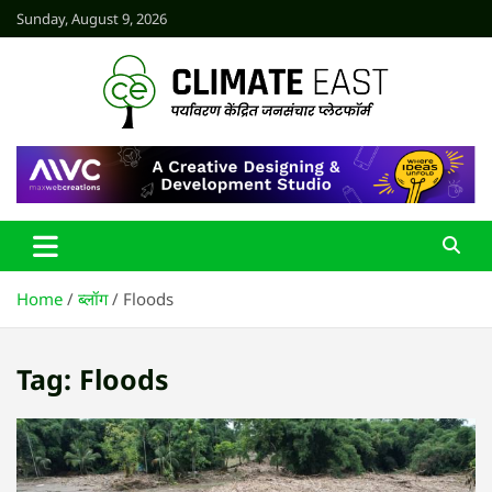
Skip
Sunday, August 9, 2026
to
content
CLIMATE EAST
Home
ब्लॉग
Floods
Tag:
Floods