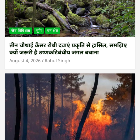
जैव विविधता
भूमि
वन क्षेत्र
तीन चौथाई कैंसर रोधी दवाएं प्रकृति से हासिल, समझिए
क्यों जरूरी है उष्णकटिबंधीय जंगल बचाना
August 4, 2026
Rahul Singh