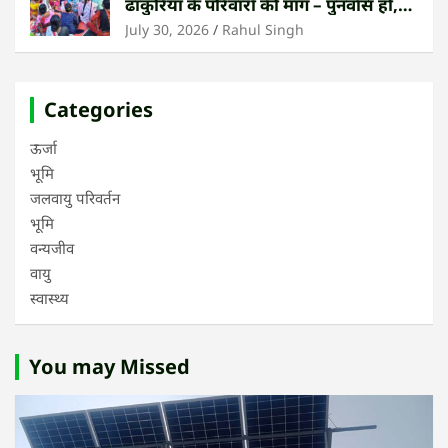
ढाकुरिया के परिवारों की मांग – पुनर्वास हो,
बेदखली नहीं
July 30, 2026
Rahul Singh
Categories
ऊर्जा
भूमि
जलवायु परिवर्तन
भूमि
वन्यजीव
वायु
स्वास्थ्य
You may Missed