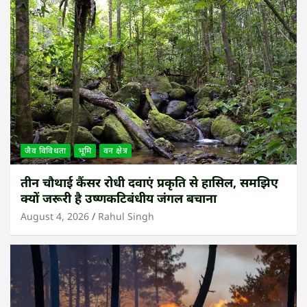
जैव विविधता
भूमि
वन क्षेत्र
तीन चौथाई कैंसर रोधी दवाएं प्रकृति से हासिल, समझिए
क्यों जरूरी है उष्णकटिबंधीय जंगल बचाना
August 4, 2026
Rahul Singh