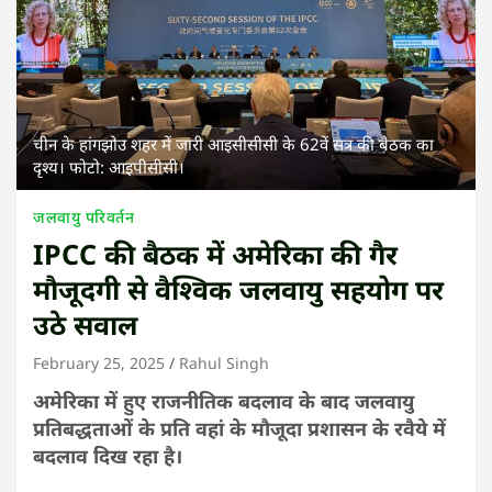
चीन के हांगझोउ शहर में जारी आइसीसीसी के 62वें सत्र की बैठक का
दृश्य। फोटो: आइपीसीसी।
जलवायु परिवर्तन
IPCC की बैठक में अमेरिका की गैर
मौजूदगी से वैश्विक जलवायु सहयोग पर
उठे सवाल
February 25, 2025
Rahul Singh
अमेरिका में हुए राजनीतिक बदलाव के बाद जलवायु
प्रतिबद्धताओं के प्रति वहां के मौजूदा प्रशासन के रवैये में
बदलाव दिख रहा है।