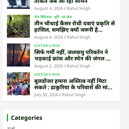
ताकत अब आ रही सामने
August 4, 2026
Rahul Singh
जैव विविधता
भूमि
वन क्षेत्र
तीन चौथाई कैंसर रोधी दवाएं प्रकृति से
हासिल, समझिए क्यों जरूरी है
उष्णकटिबंधीय जंगल बचाना
August 4, 2026
Rahul Singh
EDITOR'S PICK
सिर्फ गर्मी नहीं, जलवायु परिवर्तन ने
भड़काई फ्रांस और स्पेन की जंगल की
आग
August 2, 2026
Rahul Singh
EDITOR'S PICK
बुलडोजर हमारा अस्तित्व नहीं मिटा
सकते : ढाकुरिया के परिवारों की मांग
– पुनर्वास हो, बेदखली नहीं
July 30, 2026
Rahul Singh
Categories
ऊर्जा