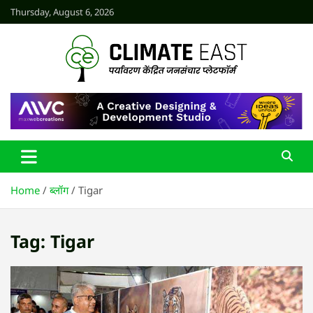
Skip
Thursday, August 6, 2026
to
content
CLIMATE EAST
Home
ब्लॉग
Tigar
Tag:
Tigar