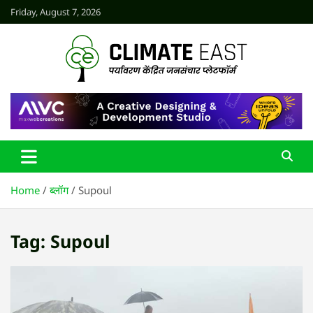
Skip
Friday, August 7, 2026
to
content
CLIMATE EAST
Home
ब्लॉग
Supoul
Tag:
Supoul