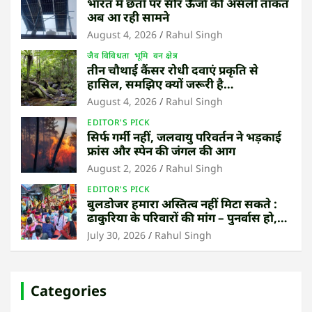
भारत में छतों पर सौर ऊर्जा की असली ताकत
अब आ रही सामने
August 4, 2026
Rahul Singh
जैव विविधता
भूमि
वन क्षेत्र
तीन चौथाई कैंसर रोधी दवाएं प्रकृति से
हासिल, समझिए क्यों जरूरी है
उष्णकटिबंधीय जंगल बचाना
August 4, 2026
Rahul Singh
EDITOR'S PICK
सिर्फ गर्मी नहीं, जलवायु परिवर्तन ने भड़काई
फ्रांस और स्पेन की जंगल की आग
August 2, 2026
Rahul Singh
EDITOR'S PICK
बुलडोजर हमारा अस्तित्व नहीं मिटा सकते :
ढाकुरिया के परिवारों की मांग – पुनर्वास हो,
बेदखली नहीं
July 30, 2026
Rahul Singh
Categories