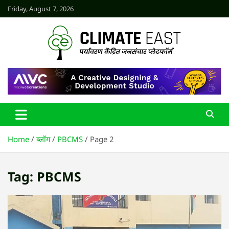
Skip
Friday, August 7, 2026
to
content
CLIMATE EAST
Home
ब्लॉग
PBCMS
Page 2
Tag:
PBCMS