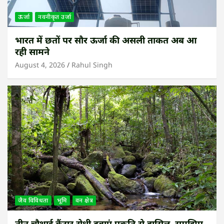
ऊर्जा
नवनीकृत उर्जा
भारत में छतों पर सौर ऊर्जा की असली ताकत अब आ
रही सामने
August 4, 2026
Rahul Singh
जैव विविधता
भूमि
वन क्षेत्र
तीन चौथाई कैंसर रोधी दवाएं प्रकृति से हासिल, समझिए