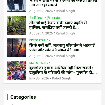
भारत में छतों पर सौर ऊर्जा की असली ताकत
अब आ रही सामने
August 4, 2026
Rahul Singh
जैव विविधता
भूमि
वन क्षेत्र
तीन चौथाई कैंसर रोधी दवाएं प्रकृति से
हासिल, समझिए क्यों जरूरी है
उष्णकटिबंधीय जंगल बचाना
August 4, 2026
Rahul Singh
EDITOR'S PICK
सिर्फ गर्मी नहीं, जलवायु परिवर्तन ने भड़काई
फ्रांस और स्पेन की जंगल की आग
August 2, 2026
Rahul Singh
EDITOR'S PICK
बुलडोजर हमारा अस्तित्व नहीं मिटा सकते :
ढाकुरिया के परिवारों की मांग – पुनर्वास हो,
बेदखली नहीं
July 30, 2026
Rahul Singh
Categories