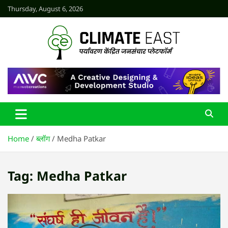
Skip
Thursday, August 6, 2026
to
content
CLIMATE EAST
Home
ब्लॉग
Medha Patkar
Tag:
Medha Patkar