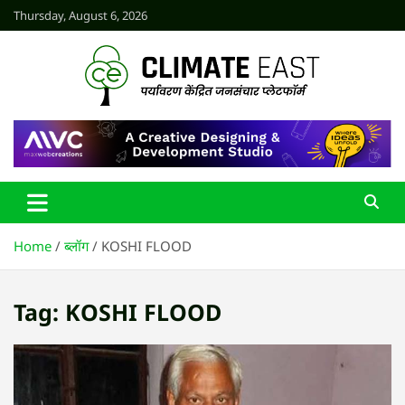
Skip
Thursday, August 6, 2026
to
content
CLIMATE EAST
Home
ब्लॉग
KOSHI FLOOD
Tag:
KOSHI FLOOD