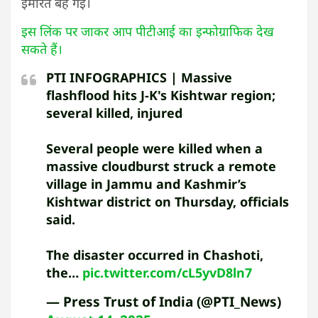
इमारतें बह गईं।
इस लिंक पर जाकर आप पीटीआई का इन्फोग्राफिक देख
सकते हैं।
PTI INFOGRAPHICS | Massive
flashflood hits J-K's Kishtwar region;
several killed, injured
Several people were killed when a
massive cloudburst struck a remote
village in Jammu and Kashmir’s
Kishtwar district on Thursday, officials
said.
The disaster occurred in Chashoti,
the…
pic.twitter.com/cL5yvD8ln7
— Press Trust of India (@PTI_News)