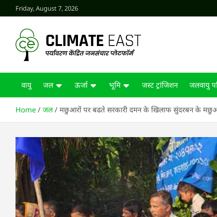
Skip
Friday, August 7, 2026
to
content
CLIMATE EAST
वायु
जल
ऊर्जा
भूमि
जस्ट ट्रांजिशन
जलवायु पर
Home
जल
मछुआरों पर बढते सरकारी दमन के खिलाफ सुंदरबन के मछुआ