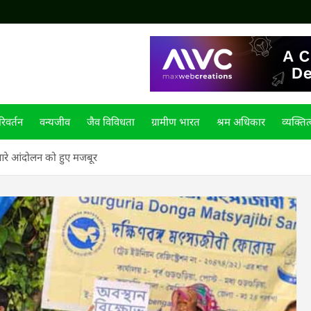
िवर्तन
वन्यजीव
जैव विविधता
ग्रामीण भारत
श्रम अधिकार
व्यक्तित
रे आंदोलन को हुए मजबूर