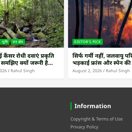
भूमि
वन क्षेत्र
EDITOR'S PICK
कैंसर रोधी दवाएं प्रकृति
सिर्फ गर्मी नहीं, जलवायु परि
 समझिए क्यों जरूरी है
भड़काई फ्रांस और स्पेन क
ंधीय जंगल बचाना
आग
2026
Rahul Singh
August 2, 2026
Rahul Singh
Information
Copyright & Terms of Use
Privacy Policy