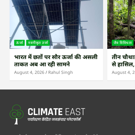
ऊर्जा
नवनीकृत उर्जा
जैव विविधता
भारत में छतों पर सौर ऊर्जा की असली
तीन चौथाई 
ताकत अब आ रही सामने
से हासिल,
उष्णकटिब
August 4, 2026
Rahul Singh
August 4, 