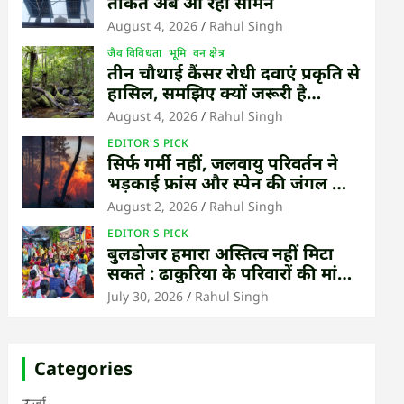
ताकत अब आ रही सामने
August 4, 2026
Rahul Singh
जैव विविधता
भूमि
वन क्षेत्र
तीन चौथाई कैंसर रोधी दवाएं प्रकृति से
हासिल, समझिए क्यों जरूरी है
उष्णकटिबंधीय जंगल बचाना
August 4, 2026
Rahul Singh
EDITOR'S PICK
सिर्फ गर्मी नहीं, जलवायु परिवर्तन ने
भड़काई फ्रांस और स्पेन की जंगल की
आग
August 2, 2026
Rahul Singh
EDITOR'S PICK
बुलडोजर हमारा अस्तित्व नहीं मिटा
सकते : ढाकुरिया के परिवारों की मांग
– पुनर्वास हो, बेदखली नहीं
July 30, 2026
Rahul Singh
Categories
ऊर्जा