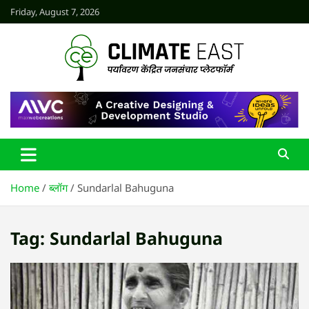
Skip
Friday, August 7, 2026
to
content
CLIMATE EAST
Home
ब्लॉग
Sundarlal Bahuguna
Tag:
Sundarlal Bahuguna