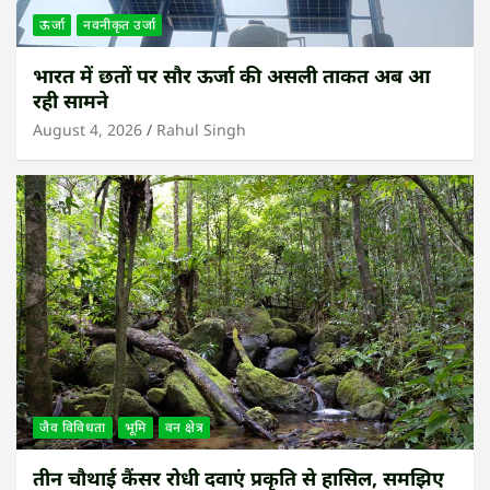
ऊर्जा
नवनीकृत उर्जा
भारत में छतों पर सौर ऊर्जा की असली ताकत अब आ
रही सामने
August 4, 2026
Rahul Singh
जैव विविधता
भूमि
वन क्षेत्र
तीन चौथाई कैंसर रोधी दवाएं प्रकृति से हासिल, समझिए