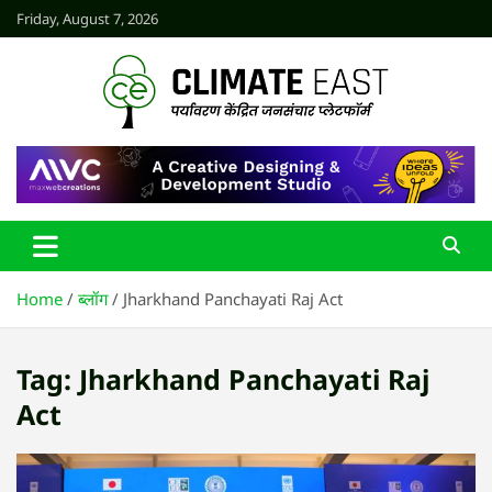
Skip
Friday, August 7, 2026
to
content
CLIMATE EAST
Home
ब्लॉग
Jharkhand Panchayati Raj Act
Tag:
Jharkhand Panchayati Raj
Act