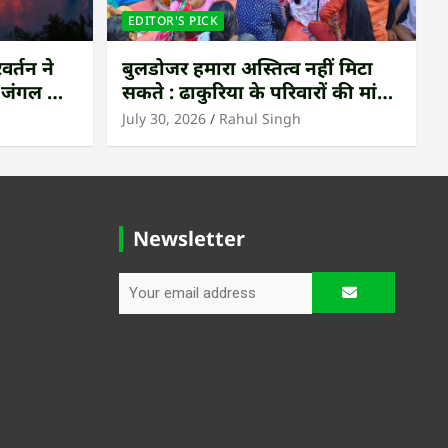
EDITOR'S PICK
वर्तन ने
बुलडोजर हमारा अस्तित्व नहीं मिटा
ी जंगल की
सकते : ढाकुरिया के परिवारों की मांग
– पुनर्वास हो, बेदखली नहीं
July 30, 2026
Rahul Singh
Newsletter