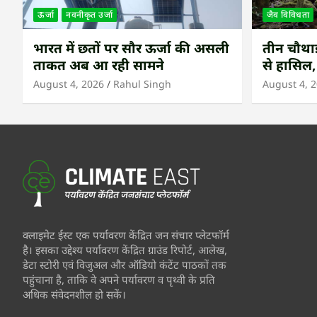
ऊर्जा
नवनीकृत उर्जा
जैव विविधता
भारत में छतों पर सौर ऊर्जा की असली
तीन चौथाई 
ताकत अब आ रही सामने
से हासिल,
उष्णकटिब
August 4, 2026
Rahul Singh
August 4, 
क्लाइमेट ईस्ट एक पर्यावरण केंद्रित जन संचार प्लेटफॉर्म
है। इसका उद्देश्य पर्यावरण केंद्रित ग्राउंड रिपोर्ट, आलेख,
डेटा स्टोरी एवं विजुअल और ऑडियो कंटेंट पाठकों तक
पहुंचाना है, ताकि वे अपने पर्यावरण व पृथ्वी के प्रति
अधिक संवेदनशील हो सकें।