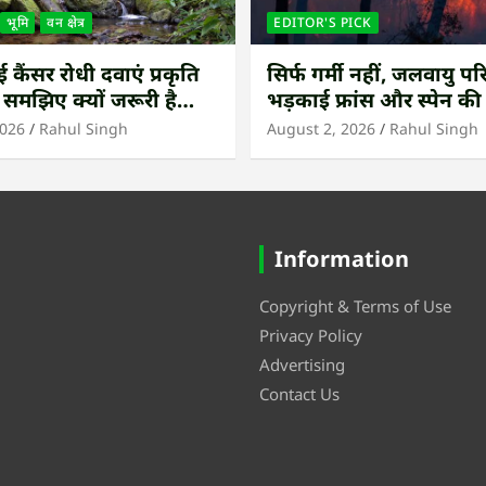
भूमि
वन क्षेत्र
EDITOR'S PICK
कैंसर रोधी दवाएं प्रकृति
सिर्फ गर्मी नहीं, जलवायु परि
 समझिए क्यों जरूरी है
भड़काई फ्रांस और स्पेन क
ंधीय जंगल बचाना
आग
2026
Rahul Singh
August 2, 2026
Rahul Singh
Information
Copyright & Terms of Use
Privacy Policy
Advertising
Contact Us