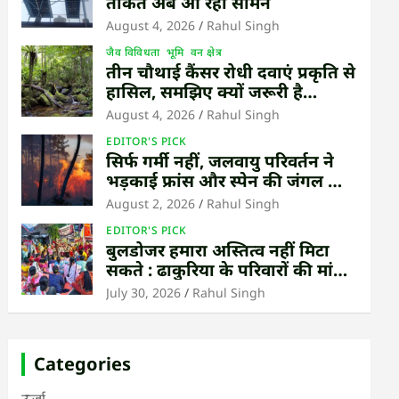
ताकत अब आ रही सामने
August 4, 2026
Rahul Singh
जैव विविधता
भूमि
वन क्षेत्र
तीन चौथाई कैंसर रोधी दवाएं प्रकृति से
हासिल, समझिए क्यों जरूरी है
उष्णकटिबंधीय जंगल बचाना
August 4, 2026
Rahul Singh
EDITOR'S PICK
सिर्फ गर्मी नहीं, जलवायु परिवर्तन ने
भड़काई फ्रांस और स्पेन की जंगल की
आग
August 2, 2026
Rahul Singh
EDITOR'S PICK
बुलडोजर हमारा अस्तित्व नहीं मिटा
सकते : ढाकुरिया के परिवारों की मांग
– पुनर्वास हो, बेदखली नहीं
July 30, 2026
Rahul Singh
Categories
ऊर्जा