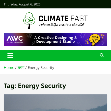
Skip
Thursday, August 6, 2026
to
content
CLIMATE EAST
Home
ब्लॉग
Energy Security
Tag:
Energy Security