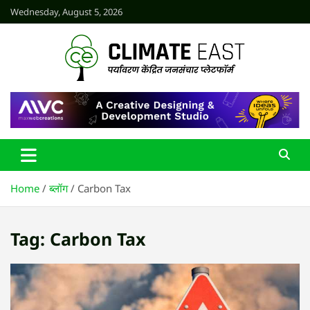
Skip
Wednesday, August 5, 2026
to
content
CLIMATE EAST
Home
ब्लॉग
Carbon Tax
Tag:
Carbon Tax