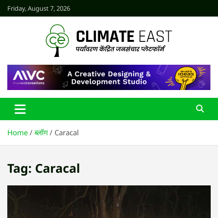
Skip
Friday, August 7, 2026
to
content
CLIMATE EAST
Home
ब्लॉग
Caracal
Tag:
Caracal