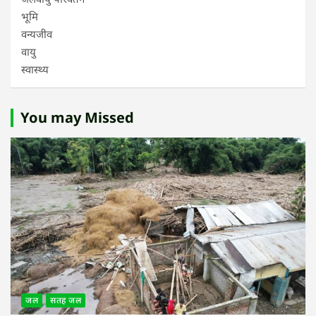
भूमि
वन्यजीव
वायु
स्वास्थ्य
You may Missed
जल
सतह जल