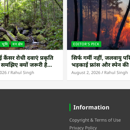
भूमि
वन क्षेत्र
EDITOR'S PICK
कैंसर रोधी दवाएं प्रकृति
सिर्फ गर्मी नहीं, जलवायु परि
 समझिए क्यों जरूरी है
भड़काई फ्रांस और स्पेन क
ंधीय जंगल बचाना
आग
2026
Rahul Singh
August 2, 2026
Rahul Singh
Information
Copyright & Terms of Use
Privacy Policy