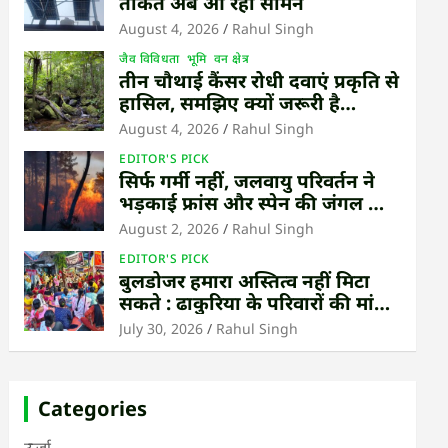
ताकत अब आ रही सामने
August 4, 2026
Rahul Singh
जैव विविधता
भूमि
वन क्षेत्र
तीन चौथाई कैंसर रोधी दवाएं प्रकृति से
हासिल, समझिए क्यों जरूरी है
उष्णकटिबंधीय जंगल बचाना
August 4, 2026
Rahul Singh
EDITOR'S PICK
सिर्फ गर्मी नहीं, जलवायु परिवर्तन ने
भड़काई फ्रांस और स्पेन की जंगल की
आग
August 2, 2026
Rahul Singh
EDITOR'S PICK
बुलडोजर हमारा अस्तित्व नहीं मिटा
सकते : ढाकुरिया के परिवारों की मांग
– पुनर्वास हो, बेदखली नहीं
July 30, 2026
Rahul Singh
Categories
ऊर्जा