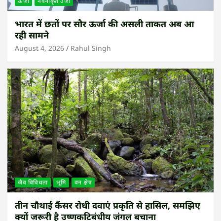
ऊर्जा
नवनीकृत उर्जा
भारत में छतों पर सौर ऊर्जा की असली ताकत अब आ
रही सामने
August 4, 2026
Rahul Singh
जैव विविधता
भूमि
वन क्षेत्र
तीन चौथाई कैंसर रोधी दवाएं प्रकृति से हासिल, समझिए
क्यों जरूरी है उष्णकटिबंधीय जंगल बचाना