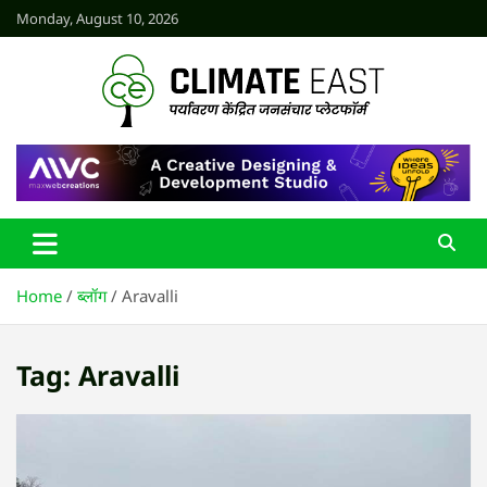
Skip
Monday, August 10, 2026
to
content
CLIMATE EAST
Home
ब्लॉग
Aravalli
Tag:
Aravalli